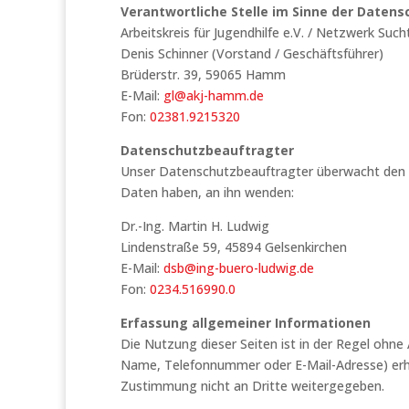
Verantwortliche Stelle im Sinne der Datens
Arbeitskreis für Jugendhilfe e.V. / Netzwerk Su
Denis Schinner (Vorstand / Geschäftsführer)
Brüderstr. 39, 59065 Hamm
E-Mail:
gl@akj-hamm.de
Fon:
02381.9215320
Datenschutzbeauftragter
Unser Datenschutzbeauftragter überwacht den D
Daten haben, an ihn wenden:
Dr.-Ing. Martin H. Ludwig
Lindenstraße 59, 45894 Gelsenkirchen
E-Mail:
dsb@ing-buero-ludwig.de
Fon:
0234.516990.0
Erfassung allgemeiner Informationen
Die Nutzung dieser Seiten ist in der Regel oh
Name, Telefonnummer oder E-Mail-Adresse) erhobe
Zustimmung nicht an Dritte weitergegeben.